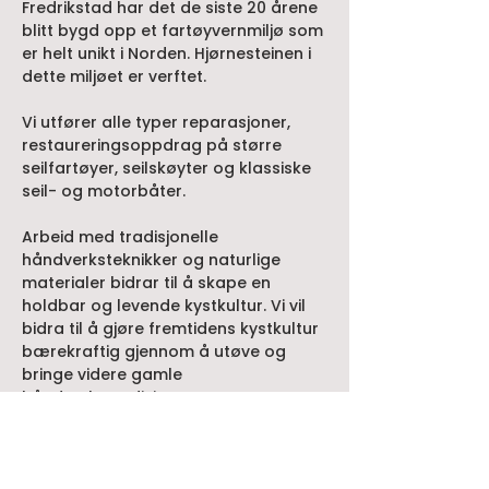
Fredrikstad har det de siste 20 årene
blitt bygd opp et fartøyvernmiljø som
er helt unikt i Norden. Hjørnesteinen i
dette miljøet er verftet.
Vi utfører alle typer reparasjoner,
restaureringsoppdrag på større
seilfartøyer, seilskøyter og klassiske
seil- og motorbåter.
Arbeid med tradisjonelle
håndverksteknikker og naturlige
materialer bidrar til å skape en
holdbar og levende kystkultur. Vi vil
bidra til å gjøre fremtidens kystkultur
bærekraftig gjennom å utøve og
bringe videre gamle
håndverkstradisjoner.
Våre verdier er blant annet: