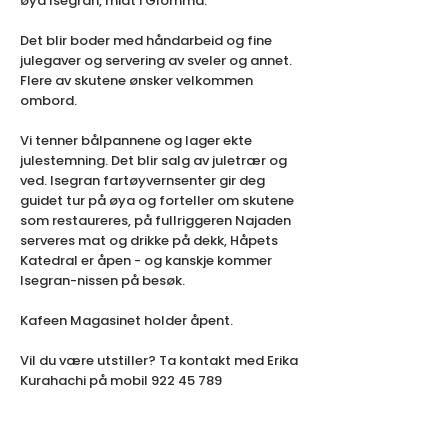
øya Isegran, midt i Glomma.
Det blir boder med håndarbeid og fine
julegaver og servering av sveler og annet.
Flere av skutene ønsker velkommen
ombord.
Vi tenner bålpannene og lager ekte
julestemning. Det blir salg av juletrær og
ved. Isegran fartøyvernsenter gir deg
guidet tur på øya og forteller om skutene
som restaureres, på fullriggeren Najaden
serveres mat og drikke på dekk, Håpets
Katedral er åpen - og kanskje kommer
Isegran-nissen på besøk.
Kafeen Magasinet holder åpent.
Vil du være utstiller? Ta kontakt med Erika
Kurahachi på mobil
922 45 789